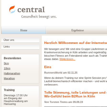
Home
Ergebnisse
Über uns
Herzlich Willkommen auf der Internets
Links
Wir bewegen uns! Wir sind eine Gruppe Läuferinnen und
Krankenversicherung in Köln arbeiten und regelmäßig 
bisschen Fitness am Feierabend oder auch als Trainin
Bestenlisten
etwas dabei.
Weiterlesen...
5km
Eins
10km
RunnersWorld am 02.11.25
Halbmarathon
Wenn du deinem Training nur eine Sprint-Session pro
Marathon
Laufstil biomechanisch effizienter machen - und wohl 
verbessern.
Training
Tolle Stimmung, tolle Leistungen und
Dienstags 17:00 Uhr
Wir-Gefühl beim B2Run in Köln
am Eingang der
Hauptverwaltung am
Von Torsten Trems am 09.09.19
Hansaring