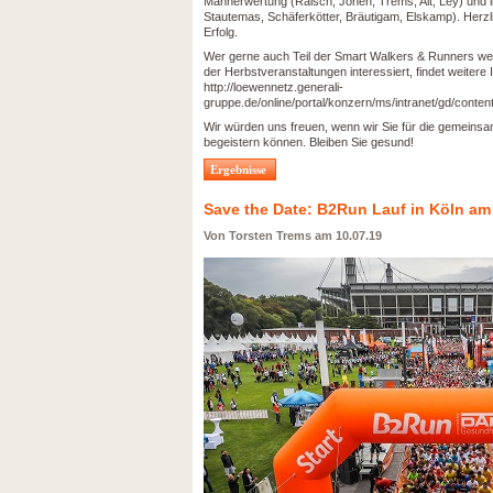
Männerwertung (Raisch, Jonen, Trems, Alt, Ley) und 
Stautemas, Schäferkötter, Bräutigam, Elskamp). Herz
Erfolg.
Wer gerne auch Teil der Smart Walkers & Runners wer
der Herbstveranstaltungen interessiert, findet weitere 
http://loewennetz.generali-
gruppe.de/online/portal/konzern/ms/intranet/gd/conte
Wir würden uns freuen, wenn wir Sie für die gemein
begeistern können. Bleiben Sie gesund!
Ergebnisse
Save the Date: B2Run Lauf in Köln am
Von Torsten Trems am 10.07.19